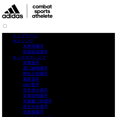
トップページ
ボクシング
木村翔選手
馬場龍成選手
キックボクシング
武尊選手
原口健飛選手
野杁正明選手
壽美選手
MIO選手
宮元啓介選手
安本晴翔選手
宮越慶二郎選手
西元也史選手
寺島輝選手