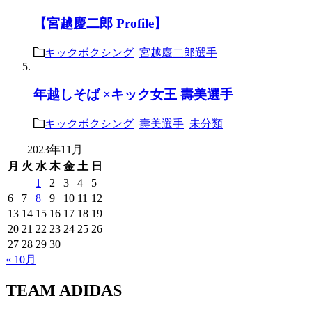
【宮越慶二郎 Profile】
キックボクシング
宮越慶二郎選手
年越しそば ×キック女王 壽美選手
キックボクシング
壽美選手
未分類
2023年11月
月
火
水
木
金
土
日
1
2
3
4
5
6
7
8
9
10
11
12
13
14
15
16
17
18
19
20
21
22
23
24
25
26
27
28
29
30
« 10月
TEAM ADIDAS