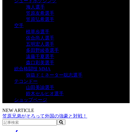
シュートボクシング
海人選手
笠原友希選手
笠原弘希選手
空手
植草歩選手
佐合尚人選手
五明宏人選手
多田野綾香選手
遠藤千夏選手
森口彩美選手
総合格闘技 MMA
弥益ドミネーター聡志選手
テコンドー
山田美諭選手
鈴木セルヒオ選手
ショップページ
NEW ARTICLE
笠原兄弟がそろって外国の強豪と対戦！