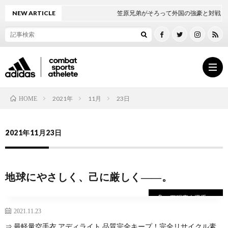
NEW ARTICLE
笠原兄弟がそろって外国の強豪と対戦！
2021年
11月
23日
HOME
ト
2021年11月23日
ッ
ボ
地球にやさしく、己に厳しく――。
プ
ク
五明宏人選手
ペ
シ
2021.11.23
佐合尚人選手
⇒ 最軽量空手衣 アディライト 品質完全キープ！完全リサイクル素