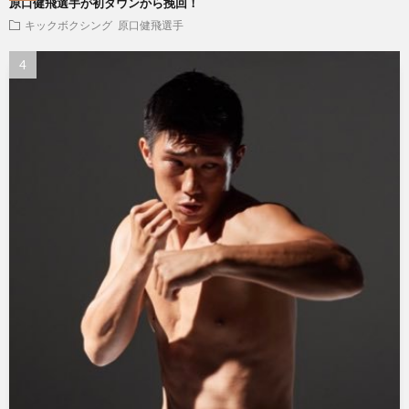
原口健飛選手が初ダウンから挽回！
キックボクシング
原口健飛選手
シ
ン
グ
総
合
格
テ