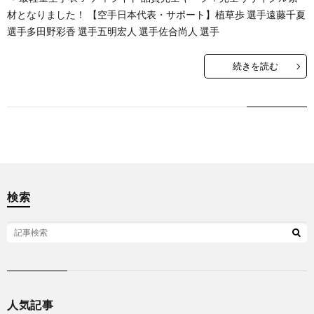
多田野綾香選手
ー
ン
キ
材となりました！ 【空手日本代表・サポート】植草歩 選手遠藤千夏
植草歩選手
選手多田野彩香 選手五明宏人 選手佐合尚人 選手
ジ
グ
ッ
空手
続きを読む
ク
ボ
ク
検索
シ
M
ン
グ
人気記事