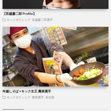
闘
コ
【宮越慶二郎 Profile】
技
ン
キックボクシング
宮越慶二郎選手
MMA
ド
シ
ー
ョ
ッ
プ
ペ
年越しそば ×キック女王 壽美選手
キックボクシング
壽美選手
未分類
ー