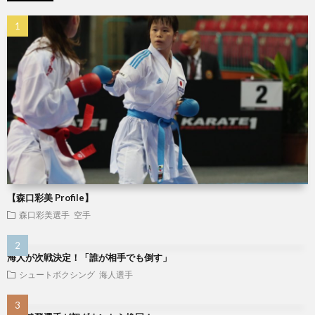
シ
ュ
ー
【森口彩美 Profile】
森口彩美選手
空手
ト
海人が次戦決定！「誰が相手でも倒す」
ボ
空
シュートボクシング
海人選手
ク
手