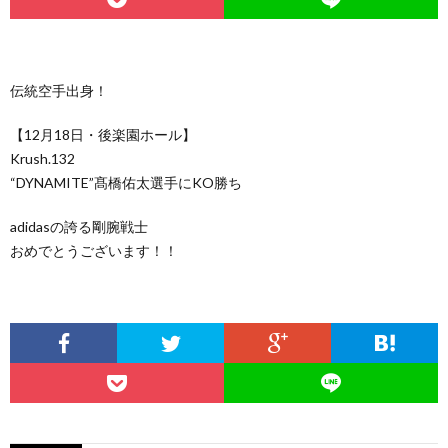
ー
ン
キ
ジ
グ
ッ
伝統空手出身！
ク
【12月18日・後楽園ホール】
Krush.132
ボ
“DYNAMITE”髙橋佑太選手にKO勝ち
adidasの誇る剛腕戦士
ク
おめでとうございます！！
シ
M
ン
グ