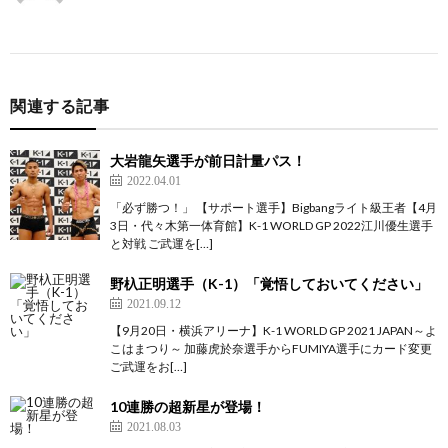
シ
ン
関連する記事
グ
大岩龍矢選手が前日計量パス！
2022.04.01
「必ず勝つ！」 【サポート選手】Bigbangライト級王者【4月
3日・代々木第一体育館】K-1 WORLD GP 2022江川優生選手
と対戦 ご武運を[…]
野杁正明選手（K-1）「覚悟しておいてください」
2021.09.12
総
【9月20日・横浜アリーナ】K-1 WORLD GP 2021 JAPAN～よ
こはまつり～ 加藤虎於奈選手からFUMIYA選手にカード変更
合
ご武運をお[…]
10連勝の超新星が登場！
格
テ
2021.08.03