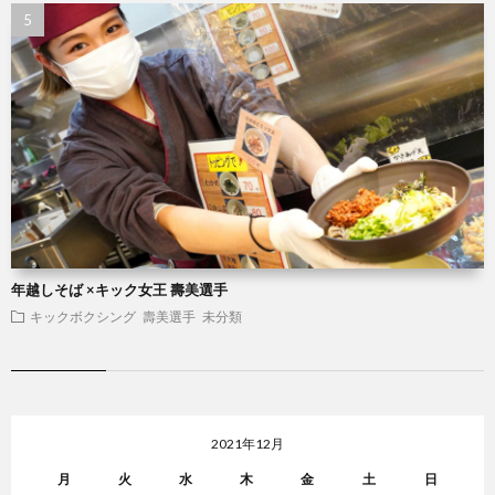
年越しそば ×キック女王 壽美選手
キックボクシング
壽美選手
未分類
2021年12月
月
火
水
木
金
土
日