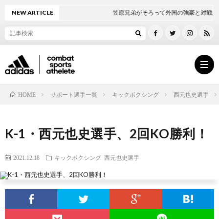
NEW ARTICLE
笠原兄弟がそろって外国の強豪と対戦！
サポート選手一覧
キックボクシング
西元也史選手
HOME
ト
K-1・西元也史選手、2回KO勝利！
ッ
ボ
2021.12.18
キックボクシング
西元也史選手
プ
ク
ペ
シ