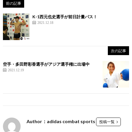
前の記事
K-1西元也史選手が前日計量パス！
2021.12.18
シ
次の記事
ュ
空手・多田野彩香選手がアジア選手権に出場中
2021.12.19
ー
ト
ボ
空
Author：adidas combat sports
投稿一覧
ク
手