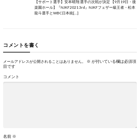
【サポート選手】安本晴翔 選手の次戦が決定 【9月19日・後
闘
コ
楽園ホール】『NJKF2021 3rd』NJKFフェザー級王者・松本
龍斗選手とWBC日本統[…]
技
ン
MMA
ド
シ
コメントを書く
ー
ョ
※
が付いている欄は必須項
メールアドレスが公開されることはありません。
目です
ッ
コメント
プ
ペ
ー
名前
※