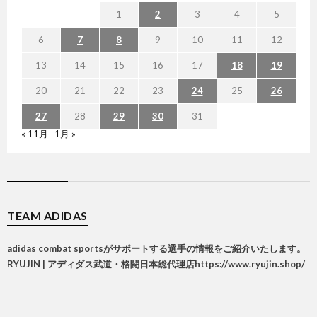
1
2
3
4
5
6
7
8
9
10
11
12
13
14
15
16
17
18
19
20
21
22
23
24
25
26
27
28
29
30
31
« 11月
1月 »
TEAM ADIDAS
adidas combat sportsがサポートする選手の情報をご紹介いたします。
RYUJIN | アディダス武道・格闘日本総代理店
https://www.ryujin.shop/