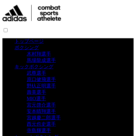
トップページ
ボクシング
木村翔選手
馬場龍成選手
キックボクシング
武尊選手
原口健飛選手
野杁正明選手
壽美選手
MIO選手
宮元啓介選手
安本晴翔選手
宮越慶二郎選手
西元也史選手
寺島輝選手