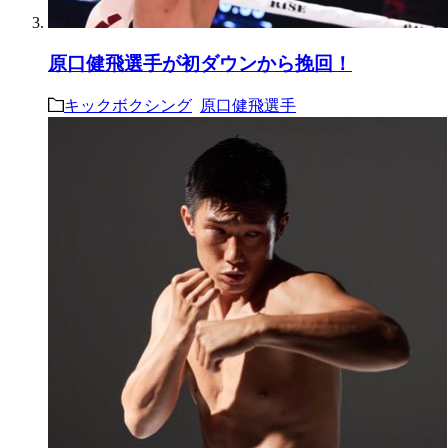
原口健飛選手が初ダウンから挽回！
キックボクシング
原口健飛選手