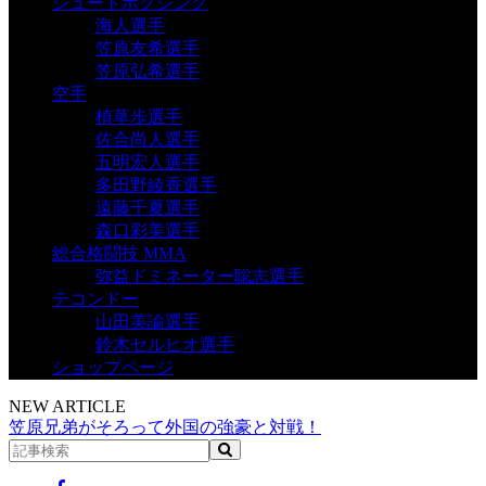
シュートボクシング
海人選手
笠原友希選手
笠原弘希選手
空手
植草歩選手
佐合尚人選手
五明宏人選手
多田野綾香選手
遠藤千夏選手
森口彩美選手
総合格闘技 MMA
弥益ドミネーター聡志選手
テコンドー
山田美諭選手
鈴木セルヒオ選手
ショップページ
NEW ARTICLE
笠原兄弟がそろって外国の強豪と対戦！