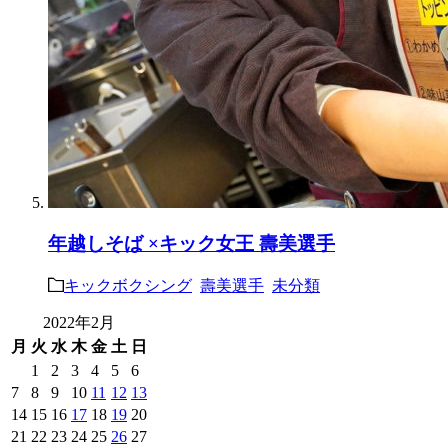
年越しそば ×キック女王 壽美選手
キックボクシング
壽美選手
未分類
2022年2月
月
火
水
木
金
土
日
1
2
3
4
5
6
7
8
9
10
11
12
13
14
15
16
17
18
19
20
21
22
23
24
25
26
27