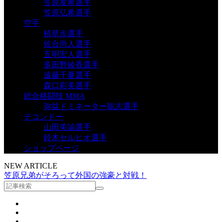
笠原友希選手
笠原弘希選手
空手
植草歩選手
佐合尚人選手
五明宏人選手
多田野綾香選手
遠藤千夏選手
森口彩美選手
総合格闘技 MMA
弥益ドミネーター聡志選手
テコンドー
山田美諭選手
鈴木セルヒオ選手
ショップページ
NEW ARTICLE
笠原兄弟がそろって外国の強豪と対戦！