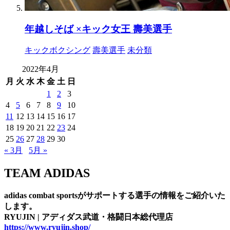
年越しそば ×キック女王 壽美選手
キックボクシング
壽美選手
未分類
2022年4月
月
火
水
木
金
土
日
1
2
3
4
5
6
7
8
9
10
11
12
13
14
15
16
17
18
19
20
21
22
23
24
25
26
27
28
29
30
« 3月
5月 »
TEAM ADIDAS
adidas combat sportsがサポートする選手の情報をご紹介いた
します。
RYUJIN | アディダス武道・格闘日本総代理店
https://www.ryujin.shop/