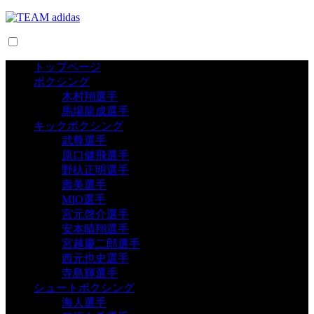
トップページ
ボクシング
木村翔選手
馬場龍成選手
キックボクシング
武尊選手
原口健飛選手
野杁正明選手
壽美選手
MIO選手
宮元啓介選手
安本晴翔選手
宮越慶二郎選手
西元也史選手
寺島輝選手
シュートボクシング
海人選手