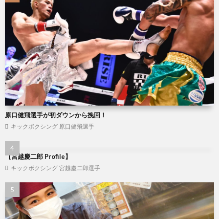
ジ
原口健飛選手が初ダウンから挽回！
キックボクシング
原口健飛選手
【宮越慶二郎 Profile】
キックボクシング
宮越慶二郎選手