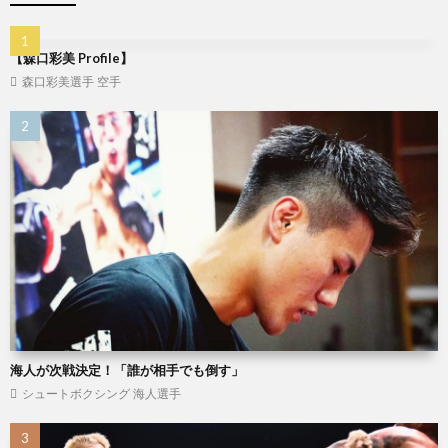
闘
コ
【森口彩美 Profile】
技
ン
森口彩美選手
空手
MMA
ド
シ
ー
ョ
ッ
プ
ペ
海人が次戦決定！「誰が相手でも倒す」
シュートボクシング
海人選手
ー