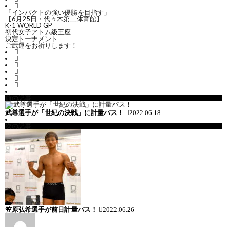
ー
ン
キ
「インパクトの強い優勝を目指す」
【6月25日・代々木第二体育館】
K-1 WORLD GP
ジ
初代女子アトム級王座
グ
ッ
決定トーナメント
ご武運をお祈りします！
ク
ボ
前の記事
武尊選手が「世紀の決戦」に計量パス！
2022.06.18
ク
次の記事
シ
M
ン
グ
笠原弘希選手が前日計量パス！
2022.06.26