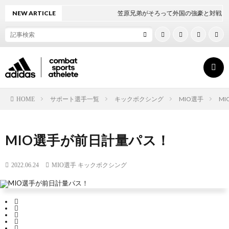
NEW ARTICLE
笠原兄弟がそろって外国の強豪と対戦！
サポート選手一覧
キックボクシング
MIO選手
M
HOME
ト
MIO選手が前日計量パス！
ッ
ボ
2022.06.24
MIO選手
キックボクシング
プ
ク
ペ
シ