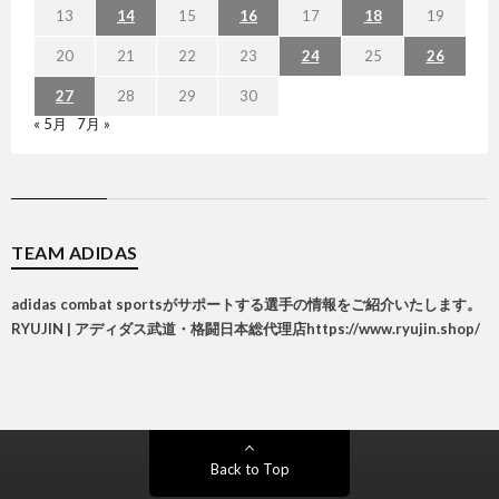
13
14
15
16
17
18
19
20
21
22
23
24
25
26
27
28
29
30
« 5月
7月 »
TEAM ADIDAS
adidas combat sportsがサポートする選手の情報をご紹介いたします。
RYUJIN | アディダス武道・格闘日本総代理店
https://www.ryujin.shop/
Back to Top