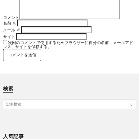
シ
コメント
名前
※
ン
メール
※
サイト
次回のコメントで使用するためブラウザーに自分の名前、メールアド
グ
レス、サイトを保存する。
検索
総
合
格
テ
人気記事