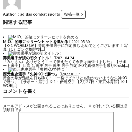
Author：adidas combat sports
投稿一覧
関連する記事
MIO、的確にクリーンヒットを集める
2021.05.30
【K-1 WORLD GP】菅原美優選手に判定勝ち おめでとうございます！ 写
シ
真（C）ゴング格闘技[…]
壽美選手が涙の初タイトル！
2021.04.24
「みなさんにありがとう！って伝えたくて今夜は頑張りました」 【サポ
ュ
ート選手】 目次 1. 壽美 選手 壽美 選手 判定3-0で真優選手を破りKrush[…]
西元也史選手「失神KOで勝つ」
2022.01.17
黄金の拳が難敵を打ち砕く！「一発でピクリとも動かないような失神KO
ー
で勝つ」 【サポート選手】K-1・伝統空手 【2月27日・東京体育館】K-1
WOR[…]
コメントを書く
ト
メールアドレスが公開されることはありません。
※
が付いている欄は必
須項目です
ボ
空
ク
手