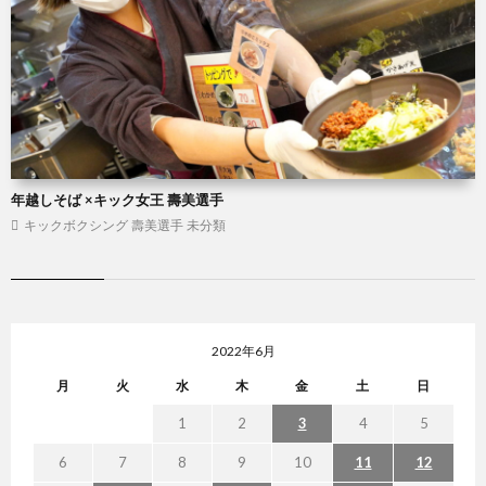
年越しそば ×キック女王 壽美選手
キックボクシング
壽美選手
未分類
2022年6月
月
火
水
木
金
土
日
1
2
3
4
5
6
7
8
9
10
11
12