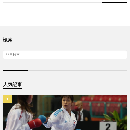
検索
シ
ュ
ー
人気記事
ト
ボ
空
ク
手