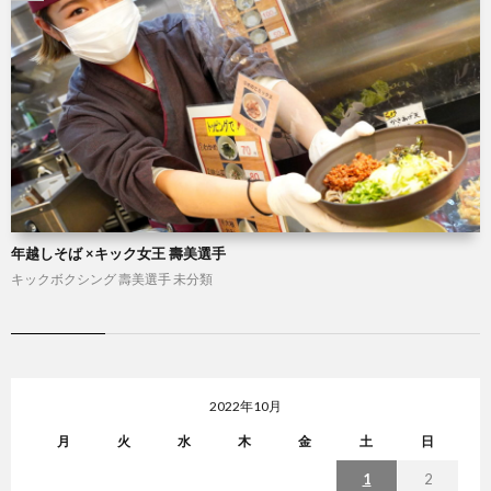
年越しそば ×キック女王 壽美選手
キックボクシング
壽美選手
未分類
2022年10月
月
火
水
木
金
土
日
1
2