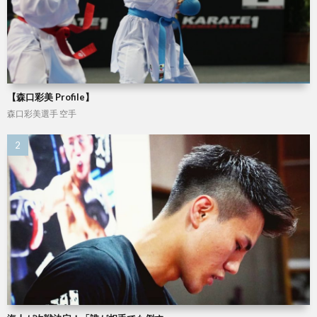
シ
ン
【森口彩美 Profile】
グ
森口彩美選手
空手
総
合
格
テ