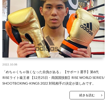
ー
ン
キ
ジ
グ
ッ
ク
ボ
ク
2022.10.08
シ
M
「めちゃくちゃ強くなった自負がある」 【サポート選手】第6代
RISEライト級王者 【12月25日・両国国技館】RISE WORLD SERIES/
ン
SHOOTBOXING-KINGS 2022 対戦相手の決定が楽しみです。
グ
続きを読む