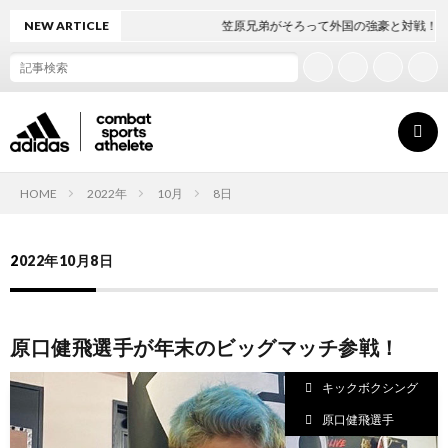
NEW ARTICLE
笠原兄弟がそろって外国の強豪と対戦！
HOME
2022年
10月
8日
ト
2022年10月8日
ッ
ボ
原口健飛選手が年末のビッグマッチ参戦！
プ
ク
キックボクシング
ペ
シ
原口健飛選手