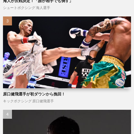
海人が次戦決定！「誰が相手でも倒す」
闘
コ
シュートボクシング
海人選手
技
ン
MMA
ド
シ
ー
ョ
ッ
プ
原口健飛選手が初ダウンから挽回！
キックボクシング
原口健飛選手
ペ
ー