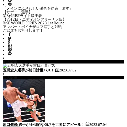
ー
ン
キ
「メインにふさわしい試合を約束します」
【サポート選手】
第6代RISEライト級王者
ジ
グ
ッ
【7月2日・エディオンアリーナ大阪】
RISE WORLD SERIES 2023 1st Round
アンバー・ボイナザロフ選手と対戦
ご武運をお祈りします！
ク
ボ
前の記事
ク
五明宏人選手が前日計量パス！
2023.07.02
次の記事
シ
M
ン
グ
原口健飛 選手が圧倒的な強さを世界にアピール！
2023.07.04