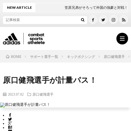
NEW ARTICLE
笠原兄弟がそろって外国の強豪と対戦！
サポート選手一覧
キックボクシング
原口健飛選手
HOME
ト
原口健飛選手が計量パス！
ッ
ボ
2023.07.02
原口健飛選手
プ
ク
ペ
シ