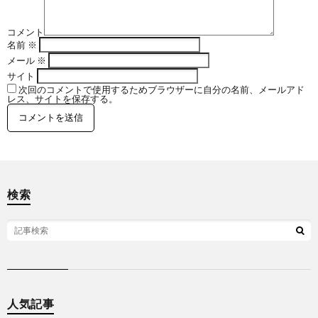
闘
コ
コメント
名前
※
技
ン
メール
※
サイト
次回のコメントで使用するためブラウザーに自分の名前、メールアド
MMA
ド
シ
レス、サイトを保存する。
ー
ョ
ッ
検索
プ
ペ
ー
人気記事