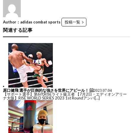
Author：adidas combat sports
投稿一覧
関連する記事
シ
ュ
ー
原口健飛 選手が圧倒的な強さを世界にアピール！
2023.07.04
【サポート選手】第6代RISEライト級王者 【7月2日・エディオンアリー
ト
ナ大阪】RISE WORLD SERIES 2023 1st Roundアンバ[…]
ボ
空
ク
手