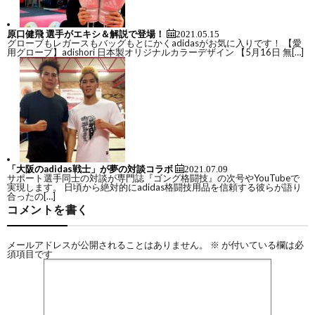
シ
原口健飛 選手がエキシ＆解説で登場！
2021.05.15
グローブもレガースもバッグもとにかくadidasがお気に入りです！ 【愛
用グローブ】adishori 日本製オリジナルカラーデザイン 【5月16日 無[…]
ン
グ
「大阪のadidas戦士」が夢の対談コラボ
2021.07.09
サポート選手同士の対談が専門誌『ゴング格闘技』の次号やYouTubeで
実現します。 日頃から絶対的にadidas格闘技用品を信頼する彼らが語り
合ったの[…]
コメントを書く
総
メールアドレスが公開されることはありません。
※
が付いている欄は必
合
須項目です
格
テ