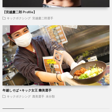
【宮越慶二郎 Profile】
キックボクシング
宮越慶二郎選手
年越しそば ×キック女王 壽美選手
キックボクシング
壽美選手
未分類