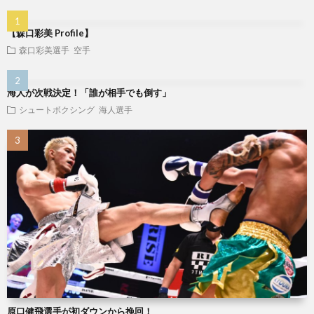
ジ
【森口彩美 Profile】
森口彩美選手
空手
海人が次戦決定！「誰が相手でも倒す」
シュートボクシング
海人選手
原口健飛選手が初ダウンから挽回！