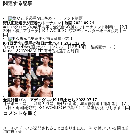
関連する記事
シ
野杁正明選手が圧巻のトーナメント制覇
2021.09.21
ン
adidasグローブの成果も示し全試合KO勝ちでトーナメント制覇！ 【9月
20日・横浜アリーナ】K-1 WORLD GP第2代ウェルター級王座決定トー
[…]
グ
K-1西元也史選手が前日計量パス！
2021.12.18
うなれ！adidas屈指のハードパンチ 【12月18日・後楽園ホール】
Krush.132“DYNAMITE”髙橋佑太選手と対戦[…]
総
全員計量パス！アディダスのK-1戦士たち
2023.07.17
【サポート選手】和島大海選手野杁正明選手与座優貴選手龍斗選手 【7月
合
17日・両国国技館】K-1 WORLD GPで集結！ ご武運をお祈りします！[…]
コメントを書く
格
テ
メールアドレスが公開されることはありません。
※
が付いている欄は必
須項目です