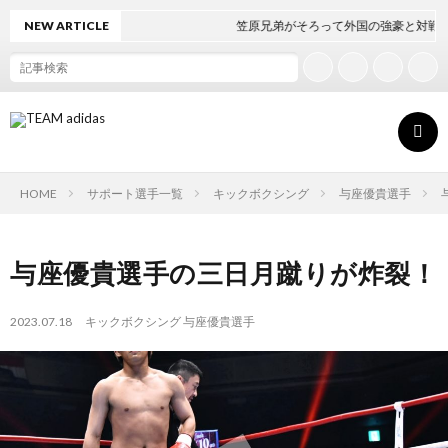
NEW ARTICLE
笠原兄弟がそろって外国の強豪と対戦！
HOME
サポート選手一覧
キックボクシング
与座優貴選手
ト
与座優貴選手の三日月蹴りが炸裂！
ッ
ボ
2023.07.18
キックボクシング
与座優貴選手
プ
ク
ペ
シ