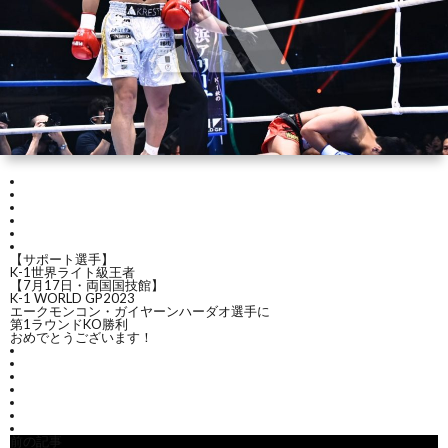
ー
ン
キ
ジ
グ
ッ
ク
ボ
ク
【サポート選手】
K-1世界ライト級王者
シ
M
【7月17日・両国国技館】
K-1 WORLD GP2023
エークモンコン・ガイヤーンハーダオ選手に
第1ラウンドKO勝利
ン
おめでとうございます！
グ
前の記事