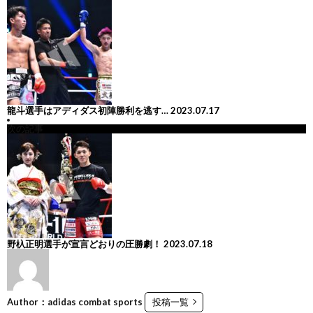
シ
龍斗選手はアディダス初陣勝利を逃す…
2023.07.17
次の記事
ュ
ー
ト
野杁正明選手が宣言どおりの圧勝劇！
2023.07.18
ボ
空
ク
手
Author：adidas combat sports
投稿一覧