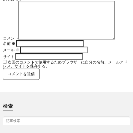
闘
コ
技
ン
MMA
コメント
ド
シ
名前
※
メール
※
ー
ョ
サイト
次回のコメントで使用するためブラウザーに自分の名前、メールアド
レス、サイトを保存する。
ッ
プ
ペ
検索
ー