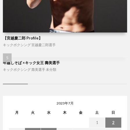
【宮越慶二郎 Profile】
キックボクシング
宮越慶二郎選手
年越しそば ×キック女王 壽美選手
キックボクシング
壽美選手
未分類
2023年7月
月
火
水
木
金
土
日
1
2