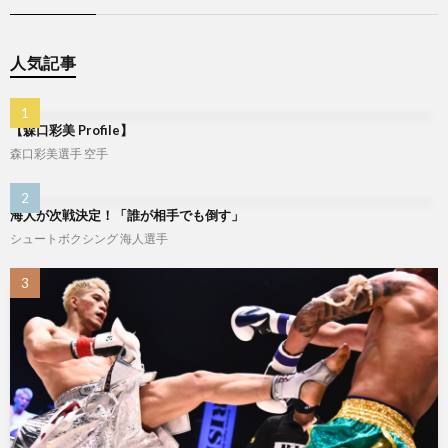
ジ
人気記事
【森口彩美 Profile】
森口彩美選手
空手
海人が次戦決定！「誰が相手でも倒す」
シュートボクシング
海人選手