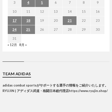
3
4
5
6
7
8
9
10
11
12
13
14
15
16
17
18
19
20
21
22
23
24
25
26
27
28
29
30
31
« 12月
8月 »
TEAM ADIDAS
adidas combat sportsがサポートする選手の情報をご紹介いたします。
RYUJIN | アディダス武道・格闘日本総代理店
https://www.ryujin.shop/