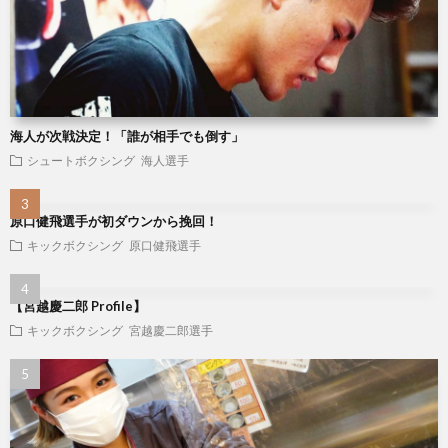
海人が次戦決定！「誰が相手でも倒す」
シュートボクシング
海人選手
原口健飛選手が初ダウンから挽回！
キックボクシング
原口健飛選手
【宮越慶二郎 Profile】
キックボクシング
宮越慶二郎選手