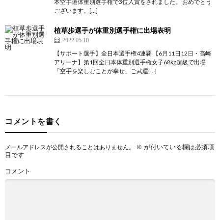
本空手道体重別選手権で3位入賞をされました。 おめでとう
闘
コ
ございます。[…]
植草歩選手が体重別選手権に出場表明
技
ン
2022.05.10
【サポート選手】全日本選手権4連覇 【6月11日12日・高崎
アリーナ】第1回全日本体重別選手権女子68kg超級で出場
MMA
ド
シ
「空手を楽しむことが幸せ」ご武運[…]
ー
ョ
ッ
コメントを書く
プ
※
が付いている欄は必須項
メールアドレスが公開されることはありません。
目です
ペ
コメント
ー