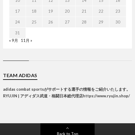
10
11
12
13
14
15
16
17
18
19
20
21
22
23
24
25
26
27
28
29
30
31
« 9月
11月 »
TEAM ADIDAS
adidas combat sportsがサポートする選手の情報をご紹介いたします。
RYUJIN | アディダス武道・格闘日本総代理店
https://www.ryujin.shop/
Back to Top