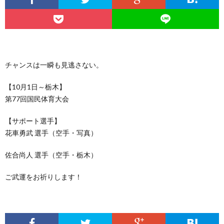
ー
ン
キ
ジ
グ
ッ
ク
チャンスは一瞬も見逃さない。
ボ
【10月1日～栃木】
第77回国民体育大会
ク
【サポート選手】
花車勇武 選手（空手・写真）
シ
M
佐合尚人 選手（空手・栃木）
ン
ご武運をお祈りします！
グ