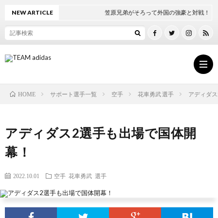
NEW ARTICLE
笠原兄弟がそろって外国の強豪と対戦！
サポート選手一覧
空手
花車勇武 選手
アディダス
HOME
ト
アディダス2選手も出場で国体開
ッ
ボ
幕！
プ
ク
2022.10.01
空手
花車勇武 選手
ペ
シ