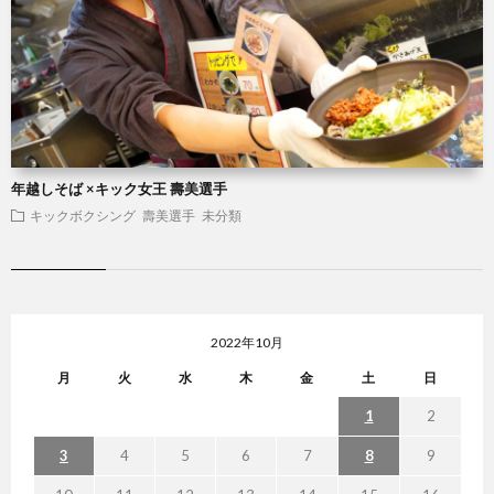
年越しそば ×キック女王 壽美選手
キックボクシング
壽美選手
未分類
2022年10月
月
火
水
木
金
土
日
1
2
3
4
5
6
7
8
9