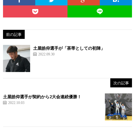
前の記事
シ
土屋皓仰選手が「茶帯としての初陣」
2022.09.30
ュ
ー
次の記事
ト
土屋皓仰選手が契約から2大会連続優勝！
2022.10.03
ボ
空
ク
手