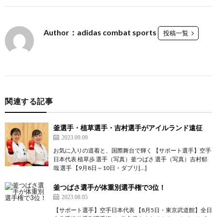
シ
Author：adidas combat sports
投稿一覧
ン
グ
関連する記事
釜選手・植草選手・吉村選手がアイルランド遠征
2023.09.09
総
お気に入りの道着と、国際舞台で輝く 【サポート選手】空手
日本代表 植草歩 選手（写真）釜つばさ 選手（写真）吉村郁
哉 選手 【9月8日～10日・ダブリ[…]
合
釜つばさ選手が体重別選手権で3位！
2023.08.05
格
テ
【サポート選手】空手日本代表 【8月5日・東京武道館】全日